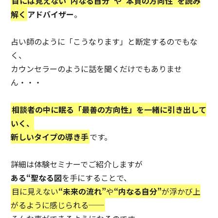
目には見えない“内なる自分”や“本質の方向性”を読み
解く
アドバイザー
。
占い師のように「こうなります」と断定するのでもな
く、
カウンセラーのように話を聞くだけでもありませ
ん・・・
相談者の中に眠る「最善の方向性」を一緒に引き出して
いく、
新しいタイプの導き手
です。
詳細は体験セミナーでご紹介しますが
ある“聖なる図
を手にすることで、
目に見えない
“未来の流れ”
や
“内なる自分”
が浮かび上
がるように感じられる──